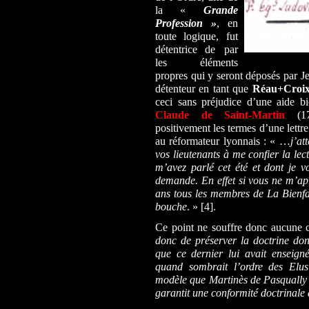
la «
Grande
Profession »
, en
toute logique, fut
détentrice
de
par
les éléments
propres qui y seront déposés par J
détenteur en tant que
Réau+Croi
ceci sans préjudice d’une aide b
Claude de Saint-Martin
(1
positivement les termes d’une lettr
au réformateur lyonnais : « …
j’at
vos lieutenants à me confier la le
m’avez parlé cet été et dont je v
demande. En effet si vous ne m’apla
ans tous les membres de La Bienfai
bouche
. » [4].
Ce point ne souffre donc aucune c
donc de préserver la doctrine don
que ce dernier lui avait enseigné
quand sombrait l’ordre des Elu
modèle que Martinès de Pasqually l
garantit une conformité doctrinale 