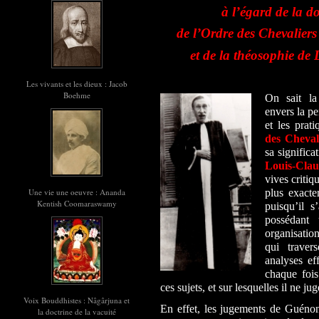
à l’égard de la d
de l’Ordre des Chevaliers
et de la théosophie de
Les vivants et les dieux : Jacob
Boehme
On sait la
envers la p
et les prat
des Cheval
sa significa
Louis-Clau
vives critiq
plus exact
Une vie une oeuvre : Ananda
Kentish Coomaraswamy
puisqu’il s
possédant 
organisation
qui travers
analyses ef
chaque fois
ces sujets, et sur lesquelles il ne ju
Voix Bouddhistes : Nâgârjuna et
En effet, les jugements de Guénon
la doctrine de la vacuité