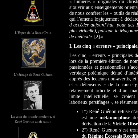
« lumières » originales du christi
s’ouvrir aux enseignements orient
de nous conférer les « outils de ré
qui l’amena logiquement à déclar
d’accéder aujourd’hui, pour des Eu
plus virtuelle), puisque la Maçonne
L'Esprit de la Rose+Croix
de méthode
[2].»
I.
Les cinq « erreurs » principa
Les cinq « erreurs » principales 
lors de la première édition de not
passionnées et passionnelles s’ac
verbiage polémique dénué d’intérê
L'héritage de René Guénon
auprès des lecteurs non-avertis, e
et « défenseurs » de la cause g
relativement ridicule et d’un man
limite intellectuelle, se croie
laborieux persiflages -, se résument
1°)
René Guénon refuse d’a
La crise du monde moderne, si
est une
métamorphose
d
René Guénon avait raison
dérivation de la
Stricte Obs
2°) René Guénon s’est trom
du
Régime Écossais Rectifi