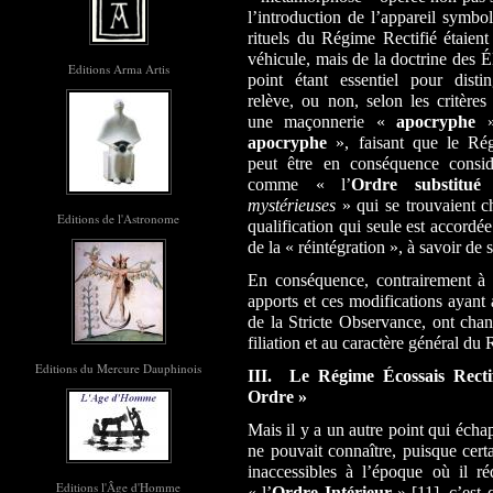
l’introduction de l’appareil symbo
rituels du Régime Rectifié étaient
véhicule, mais de la doctrine des 
Editions Arma Artis
point étant essentiel pour dist
relève, ou non, selon les critères
une maçonnerie «
apocryphe
apocryphe
», faisant que le Ré
peut être en conséquence consid
comme « l’
Ordre substitué
»
mystérieuses
» qui se trouvaient ch
Editions de l'Astronome
qualification qui seule est accordée
de la « réintégration », à savoir d
En conséquence, contrairement à 
apports et ces modifications ayan
de la Stricte Observance, ont chan
filiation et au caractère général du R
Editions du Mercure Dauphinois
III. Le
Régime Écossais Recti
Ordre »
Mais il y a un autre point qui écha
ne pouvait connaître, puisque certa
inaccessibles à l’époque où il ré
Editions l'Âge d'Homme
« l’
Ordre Intérieur
» [11], c’est q