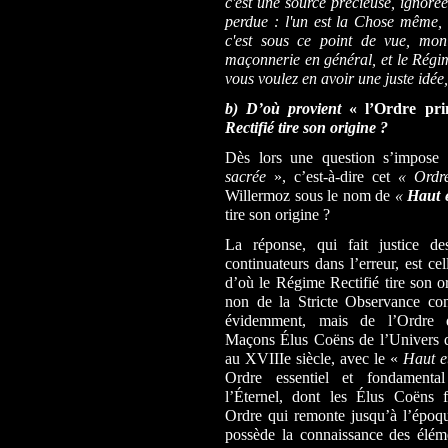
c'est une source précieuse, ignorée
perdue : l'un est la Chose même, l
c'est sous ce point de vue, mon 
maçonnerie en général, et le Régim
vous voulez en avoir une juste idée, 
b) D
’où provient
« l’Ordre pri
Rectifié tire son origine ?
Dès lors une question s’impose 
sacrée
», c’est-à-dire cet
« Ordre
Willermoz sous le nom de
«
Haut 
tire son origine
?
La réponse, qui fait justice d
continuateurs dans l’erreur, est cel
d’où le Régime Rectifié tire son or
non de la Stricte Observance co
évidemment, mais de l’Ordre d
Maçons Élus Coëns de l’Univers q
au XVIIIe siècle, avec
le «
Haut e
Ordre essentiel et fondamenta
l’Éternel, dont les
Élus Coëns
Ordre qui remonte jusqu’à l’époqu
possède la connaissance des élém