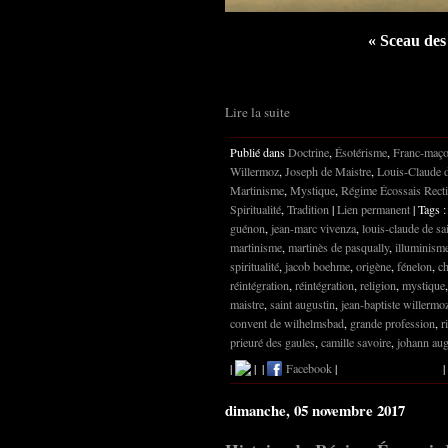
«
Sceau des
Lire la suite
Publié dans
Doctrine
,
Ésotérisme
,
Franc-maço
Willermoz
,
Joseph de Maistre
,
Louis-Claude d
Martinisme
,
Mystique
,
Régime Écossais Recti
Spiritualité
,
Tradition
|
Lien permanent
| Tags 
guénon
,
jean-marc vivenza
,
louis-claude de sa
martinisme
,
martinès de pasqually
,
illuminism
spiritualité
,
jacob boehme
,
origène
,
fénelon
,
ch
réintégration
,
réintégration
,
religion
,
mystique
maistre
,
saint augustin
,
jean-baptiste willermo
convent de wilhelmsbad
,
grande profession
,
r
prieuré des gaules
,
camille savoire
,
johann aug
|
|
|
Facebook
|
|
dimanche, 05 novembre 2017