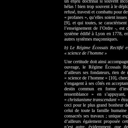
un enjeu doctrinal si souvent in
hélas ! bien trop souvent à le dépl
refusé, travesti et combattu pour de
« profanes », qu’elles soient issue
[9], et qui toutes, se caractérisen
l’enseignement de l’Ordre -, est 
système édifié à Lyon en 1778, en 
autres systèmes maçonniques.
b)
Le Régime Écossais Rectifié 
« science de l’homme »
Une certitude doit ainsi accompagne
ouvrage, le Régime Écossais Re
d’ailleurs ses fondateurs, rien d
« science de l’homme » [10], cherch
s’engagent à ses côtés en acceptant
destin commun en forme d’inv
ressemblance » en s’appuyant, 
«
christianisme transcendant
» étra
ceci pour le plus grand bonheur de
celui de toute la famille humaine 
consacrés ses travaux ; unique esp
d’ailleurs également proposée cet
n’est autre, évidemment, que de