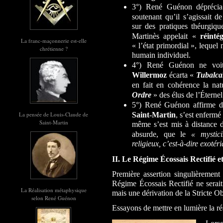
3°) René
Guénon dépréci
soutenant qu’il s’agissait de
sur des pratiques théurgiqu
Martinès appelait «
réinté
La franc-maçonnerie est-elle
« l’état primordial », lequel 
chrétienne ?
humain individuel.
4°) René Guénon ne voi
Willermoz
écarta «
Tubalca
en fait en cohérence la na
Ordre
» des élus de l’Éternel
5°) René Guénon affirme d
Saint-Martin
, s’est enferm
La pensée de Louis-Claude de
Saint-Martin
même s’est mis à distance d
absurde, que le
« mystic
religieux, c’est-à-dire ex
II.
Le Régime Écossais Rectifié e
Première assertion singulièremen
Régime Écossais Rectifié ne sera
La Réalisation métaphysique
mais une dérivation de la Stricte O
selon René Guénon
Essayons de mettre en lumière la réal