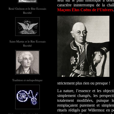
seul sur le plan historique à déte
caractère ininterrompu de la chaîn
René Guénon et le Rite Ecossais
Maçons Élus Coëns de l’Univers
.
Rectifié
Saint-Martin et le Rite Ecossais
Rectifié
Tradition et métapolitique
strictement plus rien ou presque !
La nature, l’essence et les object
simplement changés, les perspectiv
totalement modifiées, puisque l
remplaçaient purement et simplem
rituels rédigés par Willermoz en p