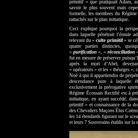
primitif » que pratiquait Adam, a
savoir le plus souvent mais cep
formelle, les membres du Régime 
rattachés sur le plan initiatique.
Ceci explique pourquoi la perspec
dans laquelle pénétrait l’émule 
relevant du «
culte primitif
» se cé
quatre parties distinctes, quoi
«
purification
», «
réconciliation
»
fut en mesure de préserver puisqu’
après la mort d’Abel, devenan
« opérateurs » et les « théurges », c
Noé à qui il appartiendra de perpét
descendance pure à laquelle 
exclusivement la prérogative spiri
Régime Écossais Rectifié est à pré
initiatique, en ayant succédé, dan
primitif » et connaissance de la do
des Chevaliers Maçons Élus Coëns 
l
es 14 étendards figurant sur
le sce
et leurs 7 Souverains établis sur la s