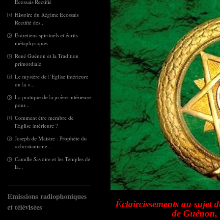
Écossais Rectifié
Histoire du Régime Écossais
Rectifié des...
Entretiens spirituels et écrits
métaphysiques
René Guénon et la Tradition
primordiale
Le mystère de l’Église intérieure
ou la «...
La pratique de la prière intérieure
pour...
Comment être membre de
l'Église intérieure ?
Joseph de Maistre : Prophète du
«christianisme...
Camille Savoire et les Temples de
la...
Emissions radiophoniques
Éclaircissements au sujet 
et télévisées
de Guénon, e