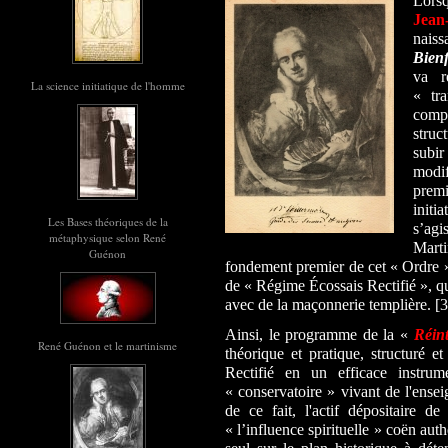
Lors
Jean
nais
Bienf
va r
La science initiatique de l'homme
« tr
comp
struc
subir
modi
prem
initi
Les Bases théoriques de la
s’ag
métaphysique selon René
Marti
Guénon
fondement premier de cet « Ordre 
de « Régime Écossais Rectifié », qui
avec de la maçonnerie templière. [3
Ainsi, le programme de la «
Réint
René Guénon et le martinisme
théorique et pratique, structuré e
Rectifié en un efficace instrum
« conservatoire » vivant de l'ense
de ce fait, l'actif dépositaire d
« l’influence spirituelle » coën authe