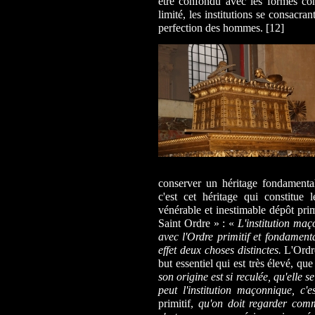
être confondu avec les formes co
limité, les institutions se consacran
perfection des hommes
. [12]
conserver un héritage fondamental,
c'est cet héritage qui constitu
vénérable et inestimable dépôt prim
Saint Ordre » : «
L'institution maç
avec l'Ordre primitif et fondament
effet deux choses distinctes.
L'Ordre
but essentiel qui est très élevé, 
son origine est si reculée, qu'elle s
peut l'institution maçonnique, c'
primitif,
qu'on doit regarder comm