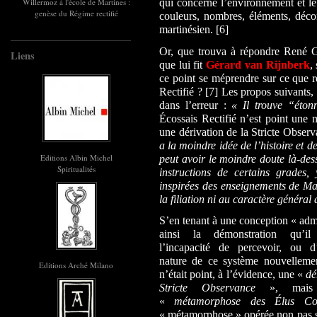
Willermoz à l'école de Martines :
qui concerne l’environnement et le
genèse du Régime rectifié
couleurs, nombres, éléments, décor
martinésien. [6]
Or, que trouva à répondre René Gu
Liens
que lui fit
Gérard van Rijnberk
,
ce point se méprendre sur ce que r
Rectifié ? [7]
Les propos suivants, 
dans l’erreur :
« Il trouve “éto
Écossais Rectifié n’est point une
une dérivation de la Stricte Obser
a la moindre idée de l’histoire et 
Editions Albin Michel
peut avoir le moindre doute là-des
Spiritualités
instructions de certains grades,
inspirées des enseignements de Ma
la filiation ni au caractère général 
S’en tenant à une conception « admin
ainsi la démonstration qu’il 
l’incapacité de percevoir, ou d
nature de ce système nouvellemen
Editions Arché Milano
n’était point, à l’évidence, une «
dé
Stricte Observance
», mais 
«
métamorphose des Élus C
« métamorphose » opérée non pas 