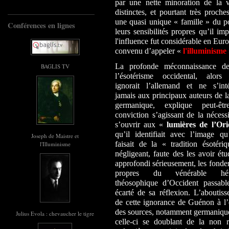
par une nette minoration de la v
distinctes, et pourtant très proch
une quasi unique « famille » du po
Conférences en lignes
leurs sensibilités propres qu’il im
l'influence fut considérable en Euro
convenu d’appeler «
l'illuminisme
La profonde méconnaissance d
BAGLIS TV
l’ésotérisme occidental, alors 
ignorait l’allemand et ne s’inté
jamais aux principaux auteurs de 
germanique, explique peut-êt
conviction s’agissant de la nécess
s’ouvrir aux «
lumières de l’Or
qu’il identifiait avec l’image qu
Joseph de Maistre et
faisait de la « tradition ésotéri
l'Illuminisme
négligeant, faute des les avoir étu
approfondi sérieusement, les fond
propres du vénérable héri
théosophique d’Occident passabl
écarté de sa réflexion. L’aboutis
de cette ignorance de Guénon à l’
des sources, notamment germaniques
Julius Evola : chevaucher le tigre
celle-ci se doublant de la non 