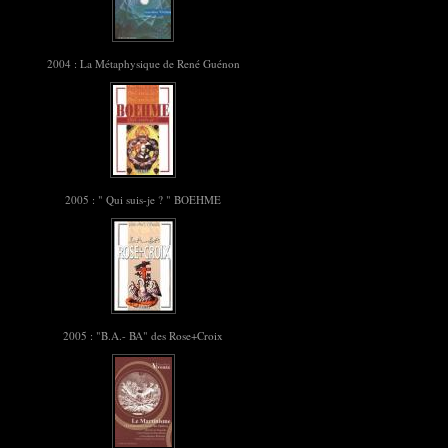
2004 : La Métaphysique de René Guénon
2005 : " Qui suis-je ? " BOEHME
2005 : "B.A.- BA" des Rose+Croix