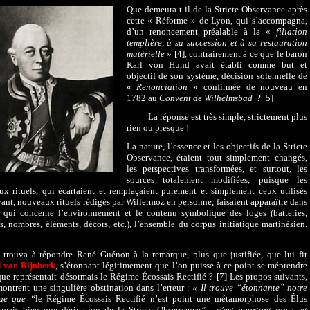
Que demeura-t-il de la Stricte Observance après
cette « Réforme » de Lyon, qui s’accompagna,
d’un renoncement préalable à la «
filiation
templière, à sa succession et à sa restauration
matérielle
» [4], contrairement à ce que le baron
Karl von Hund avait établi comme but et
objectif de son système, décision solennelle de
«
Renonciation
» confirmée de nouveau en
1782 au
Convent de Wilhelmsbad
? [5]
La réponse est très simple, strictement plus
rien ou presque !
La nature, l’essence et les objectifs de la Stricte
Observance, étaient tout simplement changés,
les perspectives transformées, et surtout, les
sources totalement modifiées, puisque les
x rituels, qui écartaient et remplaçaient purement et simplement ceux utilisés
ant, nouveaux rituels rédigés par Willermoz en personne, faisaient apparaître dans
 qui concerne l’environnement et le contenu symbolique des loges (batteries,
s, nombres, éléments, décors, etc.), l’ensemble du corpus initiatique martinésien.
 trouva à répondre René Guénon à la remarque, plus que justifiée, que lui fit
 van Rijnberk
, s’étonnant légitimement que l’on puisse à ce point se méprendre
que représentait désormais le
Régime Écossais Rectifié ? [7]
Les propos suivants,
ontrent une singulière obstination dans l’erreur :
« Il trouve “étonnante” notre
ue que “
le Régime Écossais Rectifié n’est point une métamorphose des Élus
 mais bien une dérivation de la Stricte Observance
” ; c’est pourtant ainsi, et