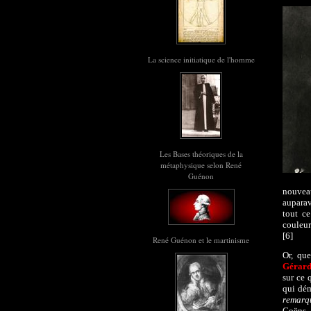
La science initiatique de l'homme
Les Bases théoriques de la
métaphysique selon René
Guénon
nouveau
auparav
tout ce
couleur
[6]
René Guénon et le martinisme
Or, que
Gérard
sur ce 
qui dém
remarq
Coëns,