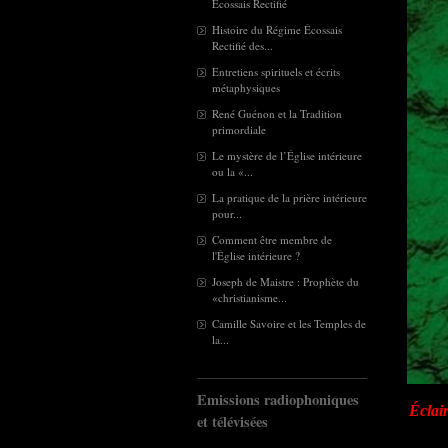
Écossais Rectifié
Histoire du Régime Écossais
Rectifié des...
Entretiens spirituels et écrits
métaphysiques
René Guénon et la Tradition
primordiale
Le mystère de l’Église intérieure
ou la «...
La pratique de la prière intérieure
pour...
Comment être membre de
l'Église intérieure ?
Joseph de Maistre : Prophète du
«christianisme...
Camille Savoire et les Temples de
la...
Emissions radiophoniques
Éclai
et télévisées