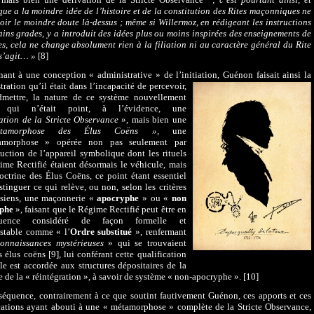
ue a la moindre idée de l’histoire et de la constitution des Rites maçonniques ne
oir le moindre doute là-dessus ; même si Willermoz, en rédigeant les instructions
ains grades, y a introduit des idées plus ou moins inspirées des enseignements de
s, cela ne change absolument rien à la filiation ni au caractère général du Rite
 s’agit… »
[8]
nant à une conception « administrative » de l’initiation, Guénon faisait ainsi la
ration qu’il était
dans l’incapacité de percevoir,
dmettre, la nature de ce système nouvellement
é, qui n’était point, à l’évidence, une
ation de la Stricte Observance
», mais bien une
étamorphose des Élus Coëns »,
une
morphose » opérée non pas seulement par
duction de l’appareil symbolique dont les rituels
me Rectifié étaient désormais le véhicule, mais
octrine des Élus Coëns, ce point étant essentiel
stinguer ce qui relève, ou non, selon les critères
ésiens, une maçonnerie «
apocryphe
» ou «
non
yphe
», faisant que le Régime Rectifié
peut être en
quence considéré de façon formelle et
estable comme « l’
Ordre substitué
», renfermant
onnaissances mystérieuses
» qui se trouvaient
s élus coëns [9], lui conférant cette qualification
le est accordée aux structures dépositaires de la
e de la « réintégration », à savoir de système « non-apocryphe ». [10]
équence, contrairement à ce que soutint fautivement Guénon, ces apports et ces
ations ayant abouti à une « métamorphose » complète de la Stricte Observance,