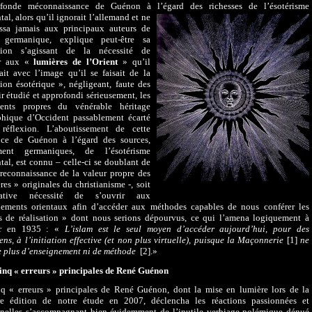
fonde méconnaissance de Guénon à l’égard des richesses de l’ésotérisme
tal, alors qu’il
ignorait l’allemand et ne
essa jamais aux principaux auteurs de
 germanique, explique peut-être sa
tion s’agissant de la nécessité de
ir aux «
lumières de l’Orient
» qu’il
iait avec l’image qu’il se faisait de la
tion ésotérique », négligeant, faute des
ir étudié et approfondi sérieusement, les
ents propres du vénérable héritage
phique d’Occident passablement écarté
réflexion. L’aboutissement de cette
nce de Guénon à l’égard des sources,
ent germaniques, de l’ésotérisme
tal, est connu – celle-ci se doublant de
reconnaissance de la valeur propre des
res » originales du christianisme -, soit
rative nécessité de s’ouvrir aux
nements orientaux afin d’accéder aux méthodes capables de nous conférer les
s de réalisation » dont nous serions dépourvus, ce qui l’amena logiquement à
er en 1935 : «
L’islam est le seul moyen d’accéder aujourd’hui, pour des
ns, à l’initiation effective (et non plus virtuelle), puisque la Maçonnerie
[1]
ne
 plus d’enseignement ni de méthode
[2].»
inq « erreurs » principales de René Guénon
q « erreurs » principales de René Guénon, dont la mise en lumière lors de la
re édition de notre étude en 2007, déclencha les réactions passionnées et
nnelles s’accompagnant bien évidemment de l’inutile verbiage polémique dénué