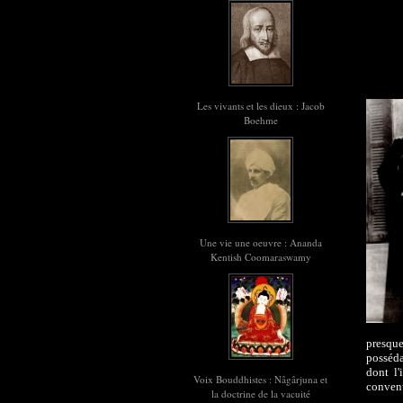
Les vivants et les dieux : Jacob
Boehme
Une vie une oeuvre : Ananda
Kentish Coomaraswamy
presque
posséda
dont l'
Voix Bouddhistes : Nâgârjuna et
conven
la doctrine de la vacuité