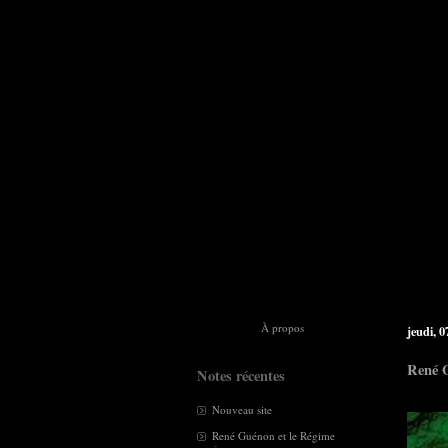
À propos
jeudi, 0
René G
Notes récentes
Nouveau site
René Guénon et le Régime