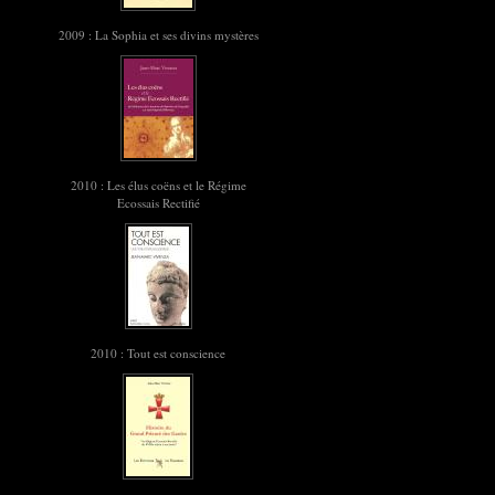
2009 : La Sophia et ses divins mystères
2010 : Les élus coëns et le Régime
Ecossais Rectifié
2010 : Tout est conscience