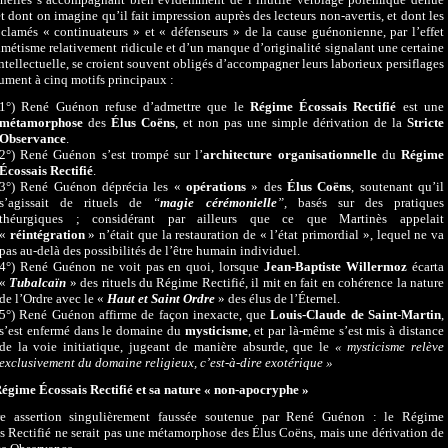
êt dont on imagine qu’il fait impression auprès des lecteurs non-avertis, et dont les
clamés « continuateurs » et « défenseurs » de la cause guénonienne, par l’effet
métisme relativement ridicule et d’un manque d’originalité signalant une certaine
intellectuelle, se croient souvent obligés d’accompagner leurs laborieux persiflages
ésument à cinq motifs principaux :
1°)
René Guénon refuse d’admettre que le
Régime Écossais Rectifié
est une
métamorphose
des
Élus Coëns
, et non pas une simple dérivation de la
Stricte
Observance
.
2°) René Guénon s’est trompé sur l’
architecture organisationnelle
du
Régime
Écossais Rectifié
.
3°) René
Guénon déprécia les «
opérations
» des
Élus Coëns
, soutenant qu’il
s’agissait de rituels de
“
magie cérémonielle
”,
basés sur des pratiques
théurgiques ; considérant par ailleurs que ce que Martinès appelait
«
réintégration
» n’était que la restauration de « l’état primordial », lequel ne va
pas au-delà des possibilités de l’être humain individuel.
4°) René Guénon ne voit pas en quoi, lorsque
Jean-Baptiste Willermoz
écarta
«
Tubalcaïn
» des rituels du Régime Rectifié, il mit en fait en cohérence la nature
de l’Ordre avec le «
Haut et Saint Ordre
» des élus de l’Éternel
.
5°) René Guénon affirme de façon inexacte, que
Louis-Claude de Saint-Martin
,
s’est enfermé dans le domaine du
mysticisme
, et par là-même s’est mis à distance
de la voie initiatique, jugeant de manière absurde, que le
« mysticisme relève
exclusivement du domaine religieux, c’est-à-dire exotérique »
égime Écossais Rectifié et sa nature « non-apocryphe »
re assertion singulièrement faussée soutenue par
René Guénon : le Régime
s Rectifié ne serait pas une métamorphose des Élus Coëns, mais une dérivation de