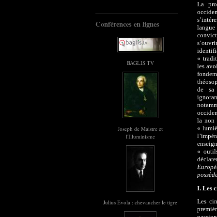
La pro
occiden
s’intér
Conférences en lignes
langue
convic
s’ouvr
identif
« tradi
BAGLIS TV
les avo
fondem
théoso
de sa 
ignora
notamm
occiden
la non 
« lumiè
Joseph de Maistre et
l’impé
l'Illuminisme
enseig
« outil
déclar
Europée
possède
I.
Les c
Les cin
Julius Evola : chevaucher le tigre
premiè
passio