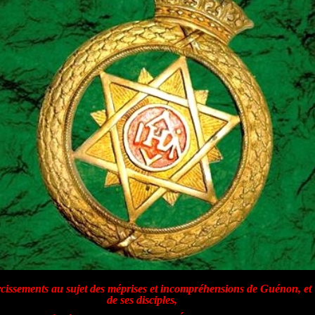
rcissements au sujet des méprises et incompréhensions de Guénon, et
de ses disciples,