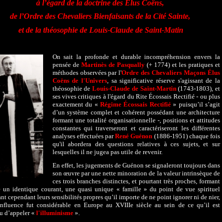
à l’égard de la doctrine des Élus Coëns,
de l’Ordre des Chevaliers Bienfaisants de la Cité Sainte,
et de la théosophie de Louis-Claude de Saint-Matin
On sait la profonde et durable incompréhension envers la
pensée de
Martinès de Pasqually
(+ 1774) et les pratiques et
méthodes observées par l'
Ordre des Chevaliers Maçons Élus
Coëns de l'Univers
, sa significative réserve s'agissant de la
théosophie de
Louis-Claude de Saint-Martin
(1743-1803), et
ses vives critiques à l'égard du Rite Écossais Rectifié - ou plus
exactement du «
Régime Écossais Rectifié
» puisqu’il s’agit
d’un système complet et cohérent possédant une architecture
formant une totalité organisationnelle -, positions et attitudes
constantes qui traverseront et caractériseront les différentes
analyses effectuées par
René Guénon
(1886-1951) chaque fois
qu'il abordera des questions relatives à ces sujets, et sur
lesquelles il ne jugea pas utile de revenir.
En effet, les jugements de Guénon se signaleront toujours dans
son œuvre par une nette minoration de la valeur intrinsèque de
ces trois branches distinctes, et pourtant très proches, formant
 un identique courant, une quasi unique « famille » du point de vue spirituel
nt cependant leurs sensibilités propres qu’il importe de ne point ignorer ni de nier,
influence fut considérable en Europe au XVIIIe siècle au sein de ce qu’il est
u d’appeler «
l'illuminisme
».