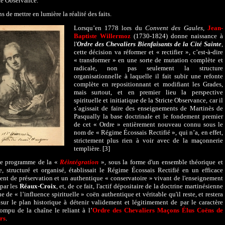
cte Observance.
s de mettre en lumière la réalité des faits.
Lorsqu’en 1778 lors du
Convent des Gaules
,
Jean-
Baptiste Willermoz
(1730-1824) donne naissance à
l'
Ordre des Chevaliers Bienfaisants de la Cité Sainte
,
cette décision va réformer et « rectifier », c’est-à-dire
« transformer » en une sorte de mutation complète et
radicale, non pas seulement la structure
organisationnelle à laquelle il fait subir une refonte
complète en repositionnant et modifiant les Grades,
mais surtout, et en premier lieu la perspective
spirituelle et initiatique de la Stricte Observance, car il
s’agissait de faire des enseignements de Martinès de
Pasqually la base doctrinale et le fondement premier
de cet « Ordre » entièrement nouveau connu sous le
nom de « Régime Écossais Rectifié », qui n’a, en effet,
strictement plus rien à voir avec de la maçonnerie
templière. [3]
 le programme de la «
Réintégration
», sous la forme d'un ensemble théorique et
e, structuré et organisé, établissait le Régime Écossais Rectifié en un efficace
ent de préservation et un authentique « conservatoire » vivant de l'enseignement
par les
Réaux-Croix
, et, de ce fait, l'actif dépositaire de la doctrine martinésienne
ue de « l’influence spirituelle » coën authentique et véritable qu'il reste, et restera
 sur le plan historique à détenir validement et légitimement de par le caractère
rompu de la chaîne le reliant à l’
Ordre des Chevaliers Maçons Élus Coëns de
rs
.