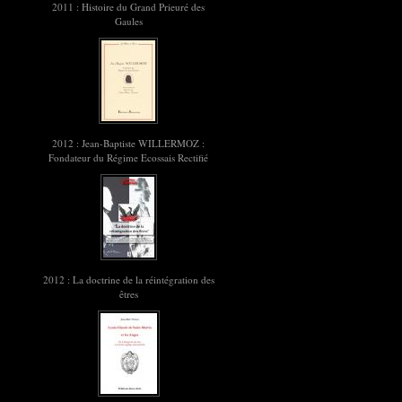
2011 : Histoire du Grand Prieuré des
Gaules
2012 : Jean-Baptiste WILLERMOZ :
Fondateur du Régime Ecossais Rectifié
2012 : La doctrine de la réintégration des
êtres