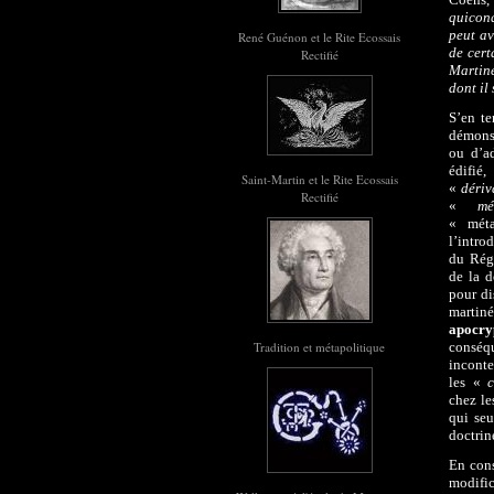
quiconq
peut av
René Guénon et le Rite Ecossais
de cert
Rectifié
Martine
dont il
S’en te
démonst
ou d’a
édifi
Saint-Martin et le Rite Ecossais
«
dériv
Rectifié
«
m
« méta
l’intro
du Régi
de la d
pour di
martin
apocr
consé
Tradition et métapolitique
incont
les «
c
chez le
qui seu
doctrin
En cons
modific