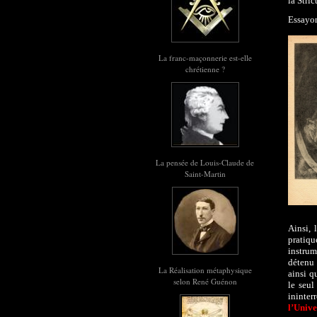
la Stri
Essayon
La franc-maçonnerie est-elle
chrétienne ?
La pensée de Louis-Claude de
Saint-Martin
Ainsi,
pratiqu
instrum
détenu 
La Réalisation métaphysique
ainsi q
selon René Guénon
le seul
ininter
l’Unive