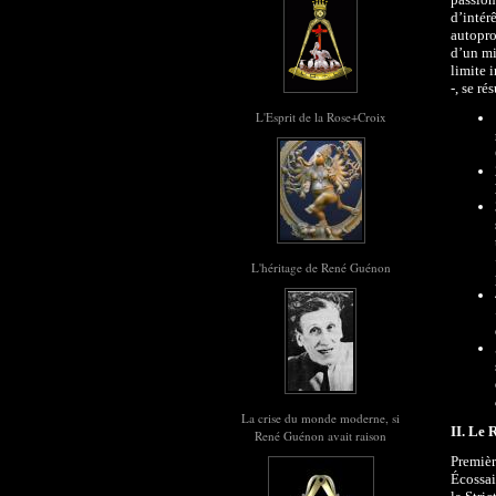
d’intér
autopro
d’un mi
limite 
-, se r
L'Esprit de la Rose+Croix
L'héritage de René Guénon
La crise du monde moderne, si
II.
Le R
René Guénon avait raison
Premiè
Écossai