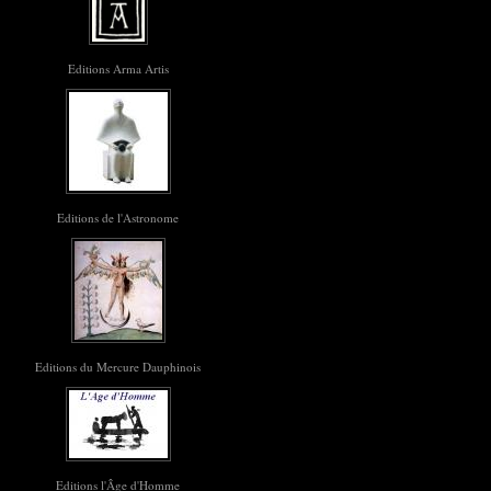
Editions Arma Artis
Editions de l'Astronome
Editions du Mercure Dauphinois
Editions l'Âge d'Homme