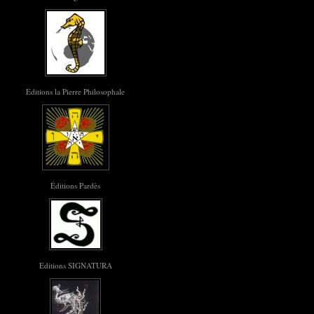
Editions la Pierre Philosophale
Éditions Pardès
Editions SIGNATURA