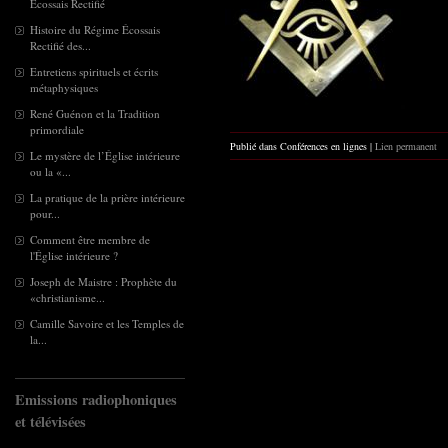
Écossais Rectifié
Histoire du Régime Écossais
Rectifié des...
Entretiens spirituels et écrits
métaphysiques
René Guénon et la Tradition
primordiale
Publié dans Conférences en lignes |
Lien permanent
Le mystère de l’Église intérieure
ou la «...
La pratique de la prière intérieure
pour...
Comment être membre de
l'Église intérieure ?
Joseph de Maistre : Prophète du
«christianisme...
Camille Savoire et les Temples de
la...
Emissions radiophoniques
et télévisées