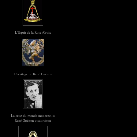
L'Esprit de la Rose+Croix
L'héritage de René Guénon
La crise du monde moderne, si
René Guénon avait raison