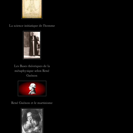
La science initiatique de l'homme
Les Bases théoriques de la
métaphysique selon René
Guénon
René Guénon et le martinisme