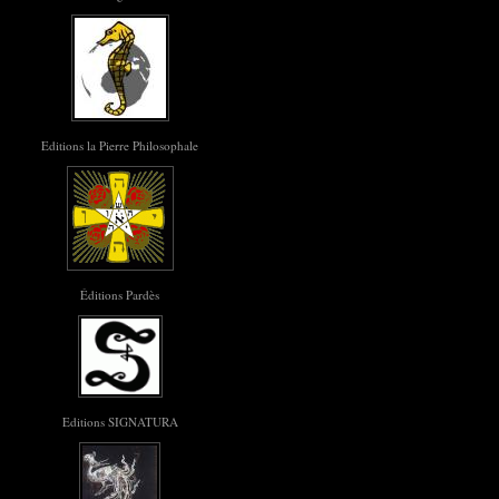
Editions la Pierre Philosophale
Éditions Pardès
Editions SIGNATURA