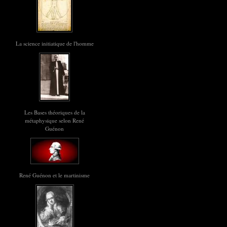
La science initiatique de l'homme
Les Bases théoriques de la
métaphysique selon René
Guénon
René Guénon et le martinisme