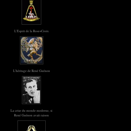
L'Esprit de la Rose+Croix
L'héritage de René Guénon
La crise du monde moderne, si
René Guénon avait raison