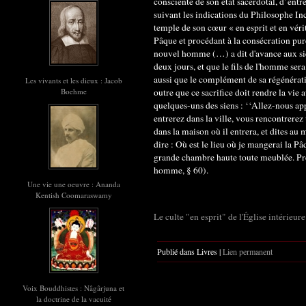
consciente de son état sacerdotal, d’entre
suivant les indications du Philosophe In
temple de son cœur « en esprit et en vér
Pâque et procédant à la consécration pure
nouvel homme (…) a dit d'avance aux sie
deux jours, et que le fils de l'homme sera
aussi que le complément de sa régénératio
Les vivants et les dieux : Jacob
outre que ce sacrifice doit rendre la vie 
Boehme
quelques-uns des siens : ‘‘Allez­-nous ap
entre­rez dans la ville, vous rencontrer
dans la maison où il entrera, et dites au
dire : Où est le lieu où je mangerai la P
grande chambre haute toute meublée. Prép
homme, § 60).
Une vie une oeuvre : Ananda
Kentish Coomaraswamy
Le culte "en esprit" de l'Église intérieure
Publié dans Livres |
Lien permanent
Voix Bouddhistes : Nâgârjuna et
la doctrine de la vacuité