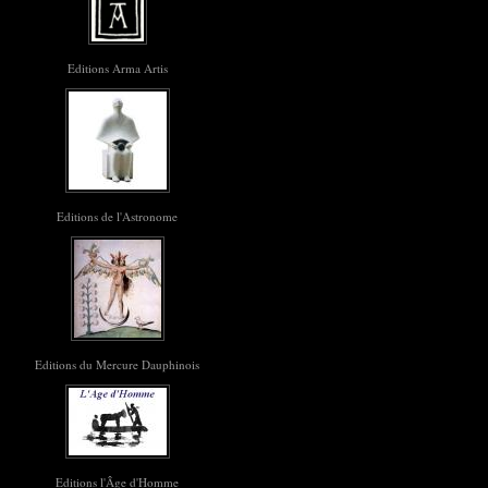
Editions Arma Artis
Editions de l'Astronome
Editions du Mercure Dauphinois
Editions l'Âge d'Homme