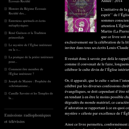
Année : 2014
Écossais Rectifié
Histoire du Régime Écossais
L’initiative de la
Rectifié des...
esprit’’ de l’Égli
sommes conscient,
Entretiens spirituels et écrits
attention L’Églis
métaphysiques
Martin (La Pierre
René Guénon et la Tradition
que ce livre soit
primordiale
exclusivement sur la célébration de la lit
Le mystère de l’Église intérieure
inviter dans tous ses écrits Louis-Claud
ou la «...
La pratique de la prière intérieure
Il restait donc à savoir, par delà le rapp
pour...
comme il convenait de le faire, longuem
célébrer le culte divin de l’Église intér
Comment être membre de
l'Église intérieure ?
Or, il apparaît, que le culte « selon l’in
Joseph de Maistre : Prophète du
célébré par les diverses confessions chré
«christianisme...
évangéliques, se doit cependant d’être r
Camille Savoire et les Temples de
en tendant à en être le moins possible cha
la...
dégradés du monde matériel, ce caractèr
d’adoration se rapportant à ce en quoi co
mystère » céleste par excellence de l’Égl
Emissions radiophoniques
et télévisées
Ainsi ce livre permettra, conformément 