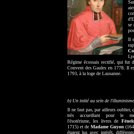
Sa
aie
com
d'
se 
pou
I
l 
ra
Co
Ly
Régime écossais rectifié, qui fut
Convent des Gaules en 1778. Il es
1793, à la loge de Lausanne.
b) Un initié au sein de l'illuminism
Il ne faut pas, par ailleurs oublier, 
très accueillant pour le 
l'ésotérisme, les livres de
Fénel
1715) et de
Madame Guyon
(164
étaient lus avec intérêt, différent