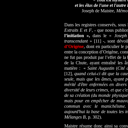
et les élus de l'une et l'autre
Joseph de Maistre,
Mémo
Dans les registres conservés, sous 
Extraits E
et
F
, - que nous publion
l’initiation »,
dans le «
Joseph
transcendant
» [11] -, sont dévoil
d’Origène
, dont en particulier le 
entre la conception d’Origène, con
ne fut pas produit par l’effet de 
de la Chute, ayant entraîné les 
matière : «
Saint Augustin
(
Cité 
[12],
quand celui-ci dit que la cau
seule, mais que les âmes, ayant pé
mérité d'être enfermées en diver
diversité de leurs crimes, et que c'
de sa création (du monde physique)
mais pour en empêcher de mauvaise
commun avec le manichéisme. 
aujourd'hui la base de toutes les i
Mélanges B
, p. 302).
Maistre résume donc ainsi sa convi