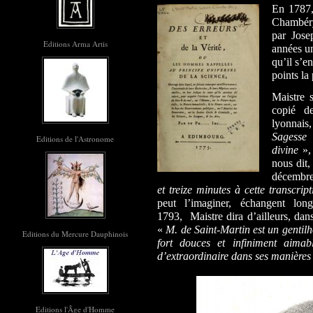
En 1787,
Chambéry 
par Jose
Editions Arma Artis
années un
qu’il s’e
points la
Maistre 
copié de
lyonnais,
Sagesse
Editions de l'Astronome
divine
»,
nous dit,
décembr
et treize minutes à cette transcript
peut l’imaginer, échangent lo
1793,
Maistre dira d’ailleurs, da
«
M. de Saint-Martin est un genti
Editions du Mercure Dauphinois
fort douces et infiniment aimab
d’extraordinaire dans ses manières
Editions l'Âge d'Homme