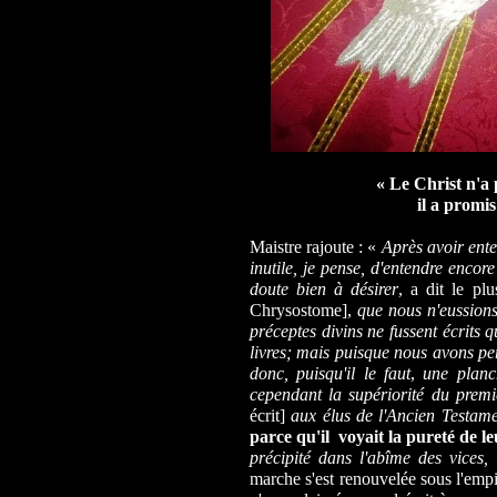
« Le Christ n'a p
il a promis
Maistre rajoute : «
Après avoir ente
inutile, je pense, d'entendre encor
doute bien à désirer
, a dit le pl
Chrysostome],
que nous n'eussion
préceptes divins ne fussent écrits 
livres; mais puisque nous avons per
donc, puisqu'il le faut
,
une planc
cependant la supériorité du premi
écrit]
aux élus de l'Ancien Testam
parce qu'il voyait la pureté de l
précipité dans l'abîme des vices, i
marche s'est renouvelée sous l'empir