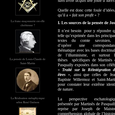
sans avoir acquis une foule d’idées 
Quelle est donc cette foule d’idées
qu’il a «
fait son profit
» ?
La franc-maçonnerie est-elle
I. Les sources de la pensée de Jo
chrétienne ?
Il n’est besoin
pour y répondre q
telle qu’exprimée dans les
principa
textes du comte savoisien, 
d’opérer une correspondan
thématique avec les bases doctrina
de l’illuminisme, et surtout l
La pensée de Louis-Claude de
thèses
spécifiques de Martinès 
Saint-Martin
Pasqually exposées dans son célèb
«
Traité sur la Réintégration d
êtres
», ainsi que celles de Jea
Baptiste Willermoz et Saint-Marti
pour constater leur extrême identi
de nature.
La Réalisation métaphysique
La perspective eschatologiq
selon René Guénon
présentée par Martinès de Pasqual
reprise par Joseph de Maistre
compréhension globale de l’histoir