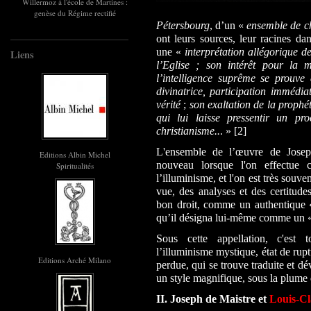
Willermoz à l'école de Martines :
genèse du Régime rectifié
Pétersbourg
, d’un «
ensemble de ch
ont leurs sources, leur racines da
une «
interprétation allégorique d
Liens
l’Eglise ; son intérêt pour la 
l’intelligence suprême se prouve 
divinatrice, participation immédi
vérité
;
son exaltation de la prophé
qui lui laisse pressentir un pr
christianisme..
. » [2]
L'ensemble de l’œuvre de Joseph
Editions Albin Michel
nouveau lorsque l'on effectue 
Spiritualités
l’illuminisme, et l'on est très souven
vue, des analyses et des certitude
bon droit, comme un authentique «
qu’il désigna lui-même comme un
Sous cette appellation, c'est 
l’illuminisme mystique, état de ru
Editions Arché Milano
perdue, qui se trouve traduite et dév
un style magnifique, sous la plume d
II. Joseph de Maistre et
Louis-Cl