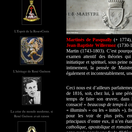
L'Esprit de la Rose+Croix
Martinès de Pasqually
(+ 1774)
Jean-Baptiste Willermoz
(1730-1
Martin (1743-1803). C’est pourquo
examen attentif des théories q
initiatique et spirituel, sous peine 
intimement, la pensée de Maistre
L'héritage de René Guénon
également et incontestablement, une
Ceci nous est d’ailleurs parfaitem
de 1816, soit, chez lui, à une pér
temps de faire son œuvre, dans la
consacré «
beaucoup de temps à co
« illuminés » ou les « initiés »), 
La crise du monde moderne, si
pour les voir de plus près, en
René Guénon avait raison
principaux d’entre eux, il n’en ét
catholique, apostolique et romaine