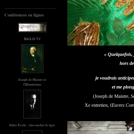
Conférences en lignes
BAGLIS TV
« Quelquefois, 
hors des limites 
je voudrais anticiper
Joseph de Maistre et
l'Illuminisme
et me plong
(Joseph de Maistre,
S
Xe entretien,
Œuvres Com
Julius Evola : chevaucher le tigre