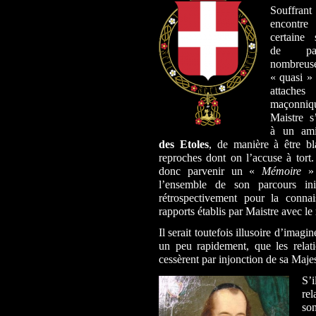
Souffran
encontr
certaine 
de pa
nombre
« quasi »
attaches
maçonniq
Maistre s
à un am
des Etoles
, de manière à être bl
reproches dont on l’accuse à tort
donc parvenir un «
Mémoire
» 
l’ensemble de son parcours ini
rétrospectivement pour la conna
rapports établis par Maistre avec l
Il serait toutefois illusoire d’imag
un peu rapidement, que les rela
cessèrent par injonction de sa Maje
S’i
rel
so