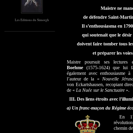
Maistre ne manq
de défendre Saint-Martin 
Les Editions du Simorgh
Il s’enthousiasma en 179
qui soutenait que le dési
doivent faire tomber tous le
et préparer les voie
Maistre poursuit ses lectures
Boehme
(1575-1624) que lui f
également avec enthousiasme 
l’auteur de la «
Nouvelle Jérus
von
Eckartshausen, recopiant dire
de «
La Nuée sur le Sanctuaire
».
III. Des liens étroits avec l’ill
a) Un franc-maçon du Régime écoss
En 1792
révolution
chemin de 