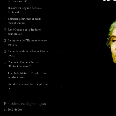
Écossais Rectifié
Histoire du Régime Écossais
Rectifié des...
Entretiens spirituels et écrits
métaphysiques
René Guénon et la Tradition
primordiale
Le mystère de l’Église intérieure
ou la «...
La pratique de la prière intérieure
pour...
Comment être membre de
l'Église intérieure ?
Joseph de Maistre : Prophète du
«christianisme...
Camille Savoire et les Temples de
la...
Emissions radiophoniques
et télévisées