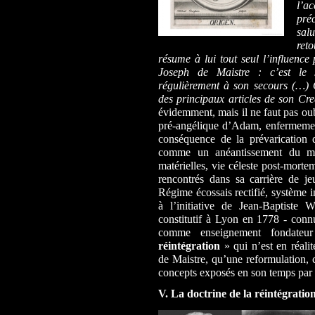
l’a
pré
salu
ret
résume à lui tout seul l’influence
Joseph de Maistre : c’est le 
régulièrement à son secours (…) Or
des principaux articles de son Cr
évidemment, mais il ne faut pas oub
pré-angélique d’Adam, enfermemen
conséquence de la prévarication
comme un anéantissement du mo
matérielles, vie céleste post-mortem
rencontrés dans sa carrière de j
Régime écossais rectifié, système in
à l’initiative de Jean-Baptiste
constitutif à Lyon en 1778 - con
comme enseignement fondate
réintégration
» qui n’est en réali
de Maistre, qu’une reformulation, 
concepts exposés en son temps par 
V. La doctrine de la réintégration