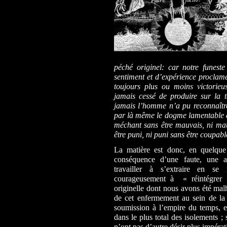
péché originel: car notre funeste
sentiment et d’expérience proclamée
toujours plus ou moins victorieu
jamais cessé de produire sur la t
jamais l’homme n’a pu reconnaître 
par là même le dogme lamentable don
méchant sans être mauvais, ni mau
être puni, ni puni sans être coupabl
La matière est donc, en quelque s
conséquence d’une faute, une a
travailler à s’extraire en se
courageusement à « réintégrer »
originelle dont nous avons été ma
de cet enfermement au sein de la 
soumission à l’empire du temps, e
dans le plus total des isolements ; 
n’ont pas d’autre désir plus impéra