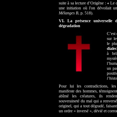
suite à sa lecture d’Origène
:
«
Le c
une initiation où l'on dévoilait 
Mélanges B
, p. 518).
VI. La présence universell
dégradation
C’est 
sur l
le pl
diale
à bri
mystè
l’hum
un pa
posit
l’histo
Pour lui les contradictions, les
manifeste des hommes, témoignent 
abîmé
les créatures, ils rend
souveraineté du mal qui a renversé
originel, qui a tout dégradé, faisan
un ordre « inversé », dévié et corr