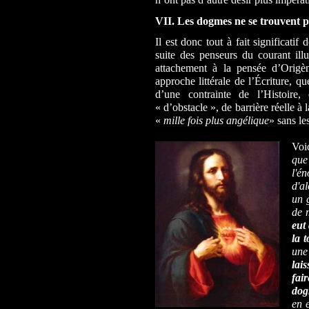
VII.
Les dogmes ne se trouvent p
Il est donc tout à fait significatif
suite des penseurs du courant ill
attachement à la pensée d’Origè
approche littérale de l’Écriture, q
d’une contrainte de l’Histoire,
« d’obstacle », de barrière réelle à 
«
mille fois plus angélique
» sans le
Voi
que
l'é
d'a
un 
de 
eut
la 
une
lai
fa
dog
en 