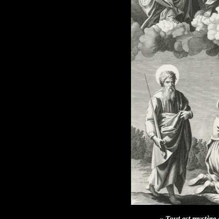
«
Tout
est mystère