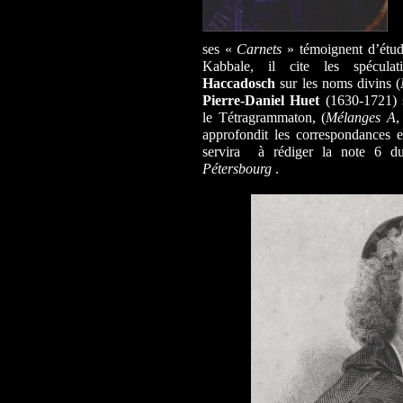
ses «
Carnets
» témoignent d’étud
Kabbale, il cite les spécul
Haccadosch
sur les noms divins (
Pierre-Daniel Huet
(1630-1721) s
le Tétragrammaton, (
Mélanges A
,
approfondit les correspondances en
servira
à rédiger la note 6 d
Pétersbourg
.