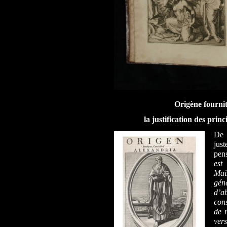
Origène fournit
la justification des prin
De 
just
pen
est
Mais
gén
d’a
con
de 
ver