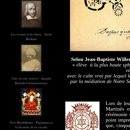
Les vivants et les dieux : Jacob
Boehme
Selon Jean-Baptiste Will
«
élève
à la plus haute sph
vé
avec le culte vrai par lequel l
Une vie une oeuvre : Ananda
par la médiation de Notre Se
Kentish Coomaraswamy
Lors de leu
Martinès e
cérémonie 
point impre
Voix Bouddhistes : Nâgârjuna et
que, cinqua
la doctrine de la vacuité