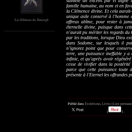
sainteté un encens pur et digne 
famille humaine, au nom et en fave
la Clémence divine. Et cela aurait-i
unique asile conservé à l’homme a
Les Editions du Simorgh
affreux abîme, pour rester à jama
éternelle divine, puisque dans ce
n’aurait pu mériter les regards du
par les traditions, lorsque Dieu ex
dans Sodome, sur lesquels il put
n’ignorez point que pour conserve
terre, une puissance ineffable y a
infinie, et qu’après avoir régénéré
cesse de vivifier dans la postérit
parce que cette puissance toute d
présente à l’Eternel les offrandes 
Publié dans
Ésotérisme
,
Livres
|
Lien permane
|
| .