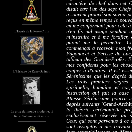
caractère de chef dans cet O
disait être l'un des sept Chef
a souvent prouvé son savoir par
reçus en même temps le pouvoi
en me conformant pour cela à 
n'en fis nul usage pendant q
L'Esprit de la Rose+Croix
m'instruire et à me fortifier
purent me le permettre. C
commençai à recevoir mon frè
Paganucci et Perisse du Luc,
tableau des Grands-Profès. Et
mes confidents pour les choses
confier à d'autres. Il est ess
L'héritage de René Guénon
Sérénissime que les degrés du
Les trois premiers degrés i
spirituelle, humaine et corp
instruction qui fait la base
Altesse Sérénissime pourra l
degrés suivants
[Grand-Archit
la théorie cérémonielle pré
La crise du monde moderne, si
exclusivement réservée au 
René Guénon avait raison
Ceux qui sont parvenus à ce d
sont assujettis à des travaux