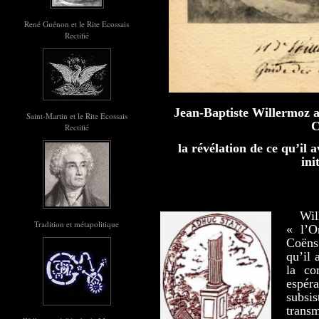
René Guénon et le Rite Ecossais
Rectifié
Jean-Baptiste Willermoz 
Saint-Martin et le Rite Ecossais
C
Rectifié
la révélation de ce qu’il 
ini
Wi
Tradition et métapolitique
« l’O
Coëns 
qu’il 
la co
espé
subsi
transm