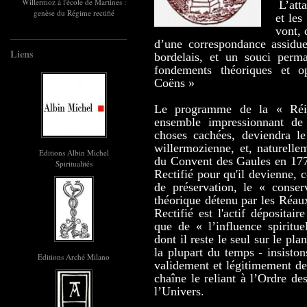
Willermoz à l'école de Martines :
L’att
genèse du Régime rectifié
et les
vont, 
d’une correspondance assidue
Liens
bordelais, et un souci perma
fondements théoriques et o
Coëns »
Le programme de la « Réin
ensemble impressionnant de 
choses cachées, deviendra le
willermozienne, et, naturellem
Editions Albin Michel
du Convent des Gaules en 17
Spiritualités
Rectifié pour qu'il devienne, 
de préservation, le « conser
théorique
détenu par les Réaux
Rectifié est l'actif dépositai
que de « l’influence spiritue
dont il reste le seul sur le pl
la plupart du temps - insiston
Editions Arché Milano
validement et légitimement de
chaîne le reliant à l’Ordre 
l’Univers.