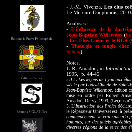
- J.-M. Vivenza,
Les élus coë
Le Mercure Dauphinois, 2010
Analyses :
-
L’influence de la doctri
Jean-Baptiste Willermoz
(
Le
Editions la Pierre Philosophale
-
Les Elus Coëns et le RER
(
-
Théurgie et magie chez 
Sancta
)
Notes.
1. R. Amadou, in
Introduction
1995,
p. 44-45
Éditions Pardès
2. Cf.
Les leçons de Lyon aux élus
siècle par Louis-Claude de Saint-
Jean-Baptiste Willermoz
, édition 
mise en ordre par Robert Amado
Amadou, Dervy, 1999, (Leçons n°9
3. L’
Instruction des Profès
déclare
le Réparateur Universel est
à prés
Editions SIGNATURA
commencement, le vrai culte n’a pa
hommes, sur des autels agréables à
diverses régions de la terre des é