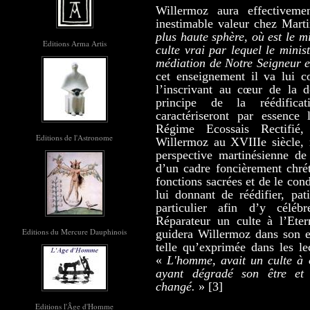
Willermoz aura effectiveme
inestimable valeur chez Marti
plus haute sphère, où est le mi
Editions Arma Artis
culte vrai par lequel le minist
médiation de Notre Seigneur e
cet enseignement il va lui c
l’inscrivant au cœur de la d
principe de la réédific
caractériseront par essence 
Régime Ecossais Rectifié, 
Editions de l'Astronome
Willermoz au XVIIIe siècle, 
perspective martinésienne de
d’un cadre foncièrement chré
fonctions sacrées et de le con
lui donnant de réédifier, pa
particulier afin d’y céléb
Réparateur un culte à l’Eter
Editions du Mercure Dauphinois
guidera Willermoz dans son en
telle qu’exprimée dans les l
«
L'homme, avait un culte à o
ayant dégradé son être et
changé.
» [3]
Editions l'Âge d'Homme