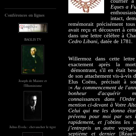
courrier 
Eques a Fu
enthousiast
Conférences en lignes
intact, dem
remémorait précisément tous
avait reçu et découvert à cet
dans une lettre célèbre à Ch
BAGLIS TV
Cedro Libani
, datée de 1781.
Willermoz dans cette lettre 
exactement après la mor
démontrant, s'il en était bes
de son attachement vis-à-vis d
Joseph de Maistre et
Elus Coëns, précisait à so
l'Illuminisme
:«
Au commencement de l'anné
bonheur d'acquérir m
connaissances dans l'Ordre
mention ci-devant à Votre Alt
Celui qui me les donna étan
prévenu pour moi par ses i
rapidement, et j'obtins les 
Julius Evola : chevaucher le tigre
j’entrepris un autre voyage 
septième et dernier
[Réau+