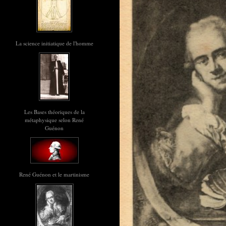
La science initiatique de l'homme
Les Bases théoriques de la
métaphysique selon René
Guénon
René Guénon et le martinisme