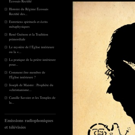
Écossais Rectifié
Histoire du Régime Écossais
Rectifié des...
Entretiens spirituels et écrits
métaphysiques
René Guénon et la Tradition
primordiale
Le mystère de l’Église intérieure
ou la «...
La pratique de la prière intérieure
pour...
Comment être membre de
l'Église intérieure ?
Joseph de Maistre : Prophète du
«christianisme...
Camille Savoire et les Temples de
la...
Emissions radiophoniques
et télévisées