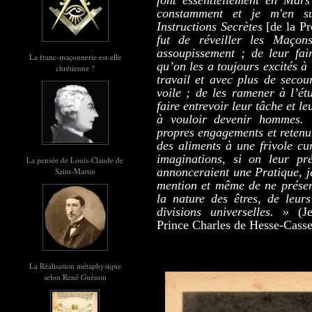
font essentiellement en Mars
constamment et je m'en s
Instructions Secrètes
[de la Pr
fut de réveiller les Maçon
assoupissement ; de leur fai
La franc-maçonnerie est-elle
qu’on les a toujours excités à
chrétienne ?
travail et avec plus de secou
voile ; de les ramener à l’ét
faire entrevoir leur tâche et le
à vouloir devenir hommes. T
propres engagements et retenu 
des aliments à une frivole cur
imaginations, si on leur pr
La pensée de Louis-Claude de
annonceraient une Pratique, j
Saint-Martin
mention et même de ne présen
la nature des êtres, de leurs
divisions universelles. »
(J
Prince Charles de Hesse-Casse
La Réalisation métaphysique
selon René Guénon